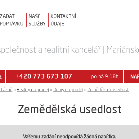
ZADAT
NAŠE
KONTAKTNÍ
POPTÁVKU
SLUŽBY
ÚDAJE
polečnost a realitní kancelář | Mariánsk
+420 773 673 107
po–pá 9–18h
NAP
é Lázně
»
Reality na prodej
»
Domy na prodej
»
Zemědělská usedlost
Zemědělská usedlost
Vašemu zadání neodpovídá žádná nabídka.