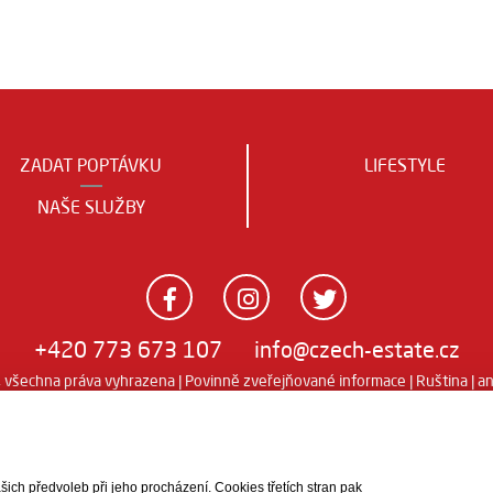
ZADAT POPTÁVKU
LIFESTYLE
NAŠE SLUŽBY
+420 773 673 107
info@czech-estate.cz
všechna práva vyhrazena |
Povinně zveřejňované informace
|
Ruština
|
an
ch předvoleb při jeho procházení. Cookies třetích stran pak