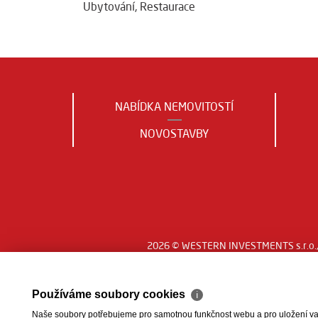
Ubytování
,
Restaurace
NABÍDKA NEMOVITOSTÍ
NOVOSTAVBY
2026 © WESTERN INVESTMENTS s.r.o., 
Používáme soubory cookies
ℹ
Naše soubory potřebujeme pro samotnou funkčnost webu a pro uložení vaši