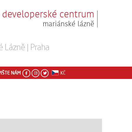
developerské centrum
mariánské lázně
é Lázně | Praha
IŠTE NÁM
KČ