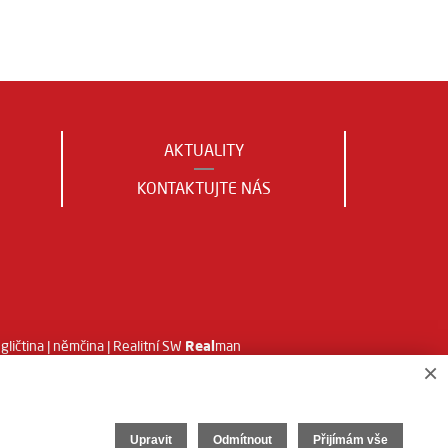
AKTUALITY
KONTAKTUJTE NÁS
Real
gličtina
|
němčina
| Realitní SW
man
×
Upravit
Odmítnout
Přijímám vše