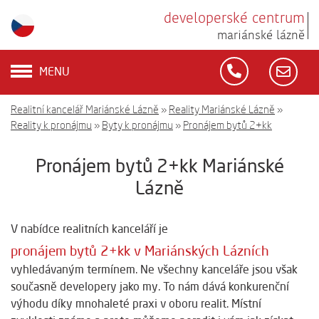
developerské centrum
mariánské lázně
MENU
Realitní kancelář Mariánské Lázně
»
Reality Mariánské Lázně
»
Reality k pronájmu
»
Byty k pronájmu
»
Pronájem bytů 2+kk
Pronájem bytů 2+kk Mariánské
Lázně
V nabídce realitních kanceláří je
pronájem bytů 2+kk v Mariánských Lázních
vyhledávaným termínem. Ne všechny kanceláře jsou však
současně developery jako my. To nám dává konkurenční
výhodu díky mnohaleté praxi v oboru realit. Místní