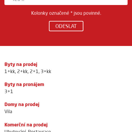
Kolonky označené * jsou povinné.
ODESLAT
Byty na prodej
1+kk
,
2+kk
,
2+1
,
3+kk
Byty na pronájem
3+1
Domy na prodej
Vila
Komerční na prodej
Ubytování
,
Restaurace