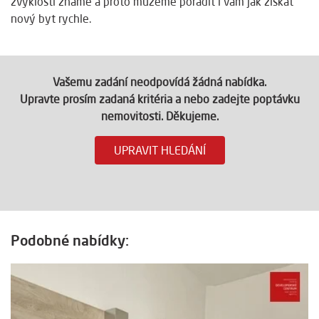
zvyklosti známe a proto můžeme poradit i vám jak získat
nový byt rychle.
Vašemu zadání neodpovídá žádná nabídka.
Upravte prosím zadaná kritéria a nebo zadejte poptávku
nemovitosti. Děkujeme.
UPRAVIT HLEDÁNÍ
Podobné nabídky: