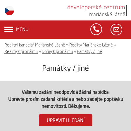
developerské centrum
mariánské lázně
MENU
Realitní kancelář Mariánské Lázně
»
Reality Mariánské Lázně
»
Reality k pronájmu
»
Domy k pronájmu
»
Památky / jiné
Památky / jiné
Vašemu zadání neodpovídá žádná nabídka.
Upravte prosím zadaná kritéria a nebo zadejte poptávku
nemovitosti. Děkujeme.
UPRAVIT HLEDÁNÍ