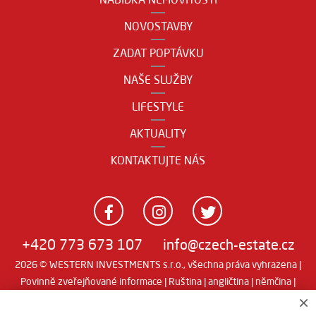
NOVOSTAVBY
ZADAT POPTÁVKU
NAŠE SLUŽBY
LIFESTYLE
AKTUALITY
KONTAKTUJTE NÁS
+420 773 673 107
info@czech-estate.cz
2026 © WESTERN INVESTMENTS s.r.o., všechna práva vyhrazena |
Povinně zveřejňované informace
|
Ruština
|
angličtina
|
němčina
|
Real
Realitní SW
man
×