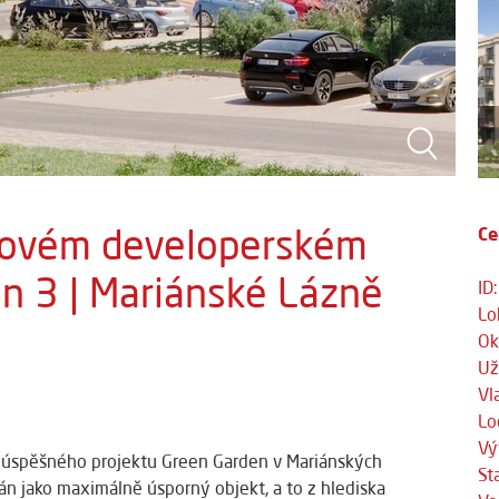
novém developerském
Ce
n 3 | Mariánské Lázně
ID:
Lo
Ok
Už
Vl
Lo
Vý
úspěšného projektu Green Garden v Mariánských
St
án jako maximálně úsporný objekt, a to z hlediska