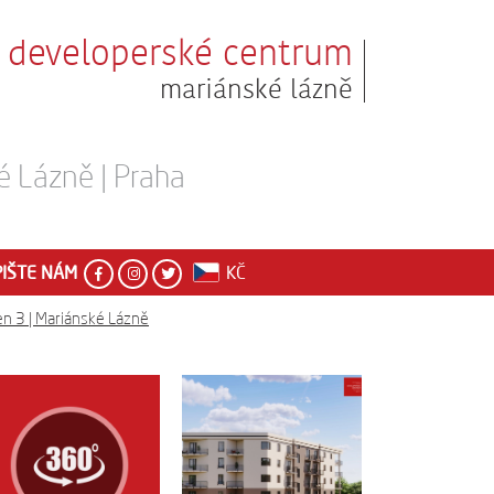
developerské centrum
mariánské lázně
é Lázně | Praha
IŠTE NÁM
KČ
n 3 | Mariánské Lázně