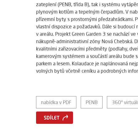
zateplení (PENB, třída B), tak i systému vytáp
plynovým kotlům a tepelným čerpadlům. V nabíd
přízemní byty s prostornými předzahrádkami. Po
vlastní dispozice a požadavků. Dále si budoucí 
v areálu. Projekt Green Garden 3 se nachází ve v
nákupně-administrativní zóny Nová Chebská. D
kvalitními zařizovacími předměty (podlahy, dveř
kamerovým systémem a součástí areálu bude sa
parkem a lesem. Kolaudace je naplánovaná nejp
volných bytů včetně ceníku a podrobných infor
nabídka v PDF
PENB
360° virtuál
SDÍLET