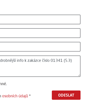
nné.
ODESLAT
ím
osobních údajů
*