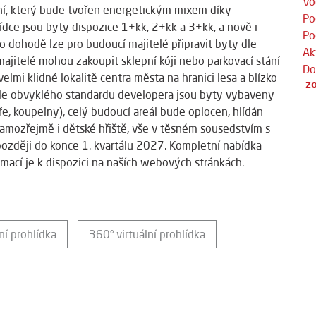
Vo
ění, který bude tvořen energetickým mixem díky
Po
ce jsou byty dispozice 1+kk, 2+kk a 3+kk, a nově i
Po
 dohodě lze pro budoucí majitelé připravit byty dle
Ak
majitelé mohou zakoupit sklepní kóji nebo parkovací stání
Do
elmi klidné lokalitě centra města na hranici lesa a blízko
zo
le obvyklého standardu developera jsou byty vybaveny
e, koupelny), celý budoucí areál bude oplocen, hlídán
mozřejmě i dětské hřiště, vše v těsném sousedstvím s
ozději do konce 1. kvartálu 2027. Kompletní nabídka
mací je k dispozici na naších webových stránkách.
ní prohlídka
360° virtuální prohlídka