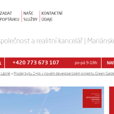
ZADAT
NAŠE
KONTAKTNÍ
POPTÁVKU
SLUŽBY
ÚDAJE
polečnost a realitní kancelář | Mariánsk
+420 773 673 107
po–pá 9–18h
NAP
é Lázně
»
Prodej bytu 2+kk v novém developerském projektu Green Garde