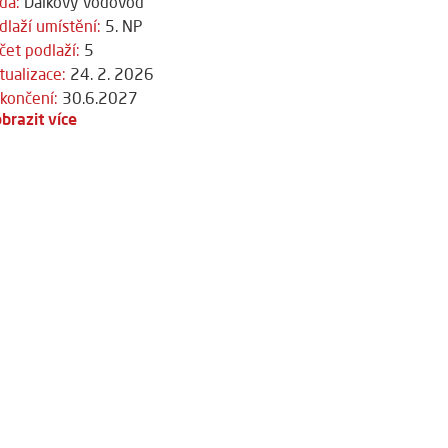
da:
Dálkový vodovod
dlaží umístění:
5. NP
čet podlaží:
5
tualizace:
24. 2. 2026
končení:
30.6.2027
brazit více