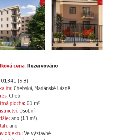
lková cena
Rezervováno
:
01341 (5.3)
kalita:
Chebská, Mariánské Lázně
res:
Cheb
itná plocha:
61 m²
astnictví:
Osobní
džie:
ano (13 m²)
tah:
ano
av objektu:
Ve výstavbě