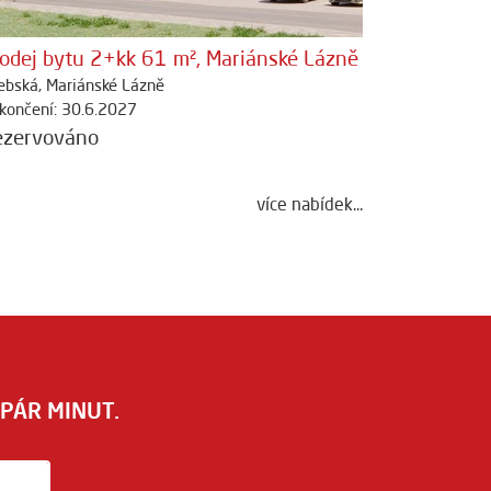
odej bytu 2+kk 61 m², Mariánské Lázně
ebská, Mariánské Lázně
končení: 30.6.2027
ezervováno
více nabídek...
PÁR MINUT.