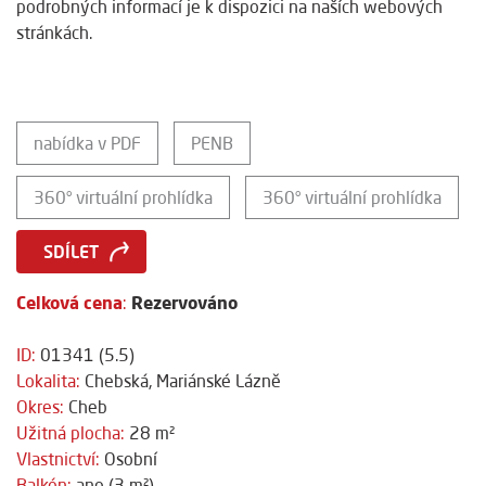
podrobných informací je k dispozici na naších webových
stránkách.
nabídka v PDF
PENB
360° virtuální prohlídka
360° virtuální prohlídka
SDÍLET
Celková cena
Rezervováno
:
ID:
01341 (5.5)
Lokalita:
Chebská, Mariánské Lázně
Okres:
Cheb
Užitná plocha:
28 m²
Vlastnictví:
Osobní
Balkón:
ano (3 m²)