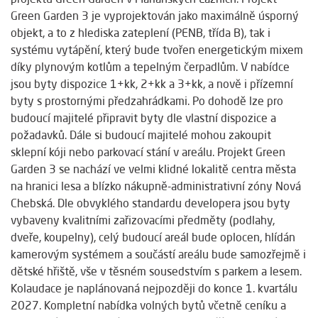
Green Garden 3 je vyprojektován jako maximálně úsporný
objekt, a to z hlediska zateplení (PENB, třída B), tak i
systému vytápění, který bude tvořen energetickým mixem
díky plynovým kotlům a tepelným čerpadlům. V nabídce
jsou byty dispozice 1+kk, 2+kk a 3+kk, a nově i přízemní
byty s prostornými předzahrádkami. Po dohodě lze pro
budoucí majitelé připravit byty dle vlastní dispozice a
požadavků. Dále si budoucí majitelé mohou zakoupit
sklepní kóji nebo parkovací stání v areálu. Projekt Green
Garden 3 se nachází ve velmi klidné lokalitě centra města
na hranici lesa a blízko nákupně-administrativní zóny Nová
Chebská. Dle obvyklého standardu developera jsou byty
vybaveny kvalitními zařizovacími předměty (podlahy,
dveře, koupelny), celý budoucí areál bude oplocen, hlídán
kamerovým systémem a součástí areálu bude samozřejmě i
dětské hřiště, vše v těsném sousedstvím s parkem a lesem.
Kolaudace je naplánovaná nejpozději do konce 1. kvartálu
2027. Kompletní nabídka volných bytů včetně ceníku a