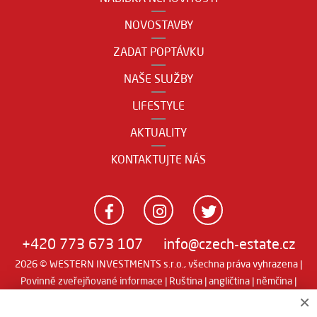
NOVOSTAVBY
ZADAT POPTÁVKU
NAŠE SLUŽBY
LIFESTYLE
AKTUALITY
KONTAKTUJTE NÁS
+420 773 673 107
info@czech-estate.cz
2026 © WESTERN INVESTMENTS s.r.o., všechna práva vyhrazena |
Povinně zveřejňované informace
|
Ruština
|
angličtina
|
němčina
|
Real
×
Realitní SW
man