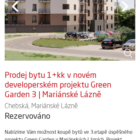
‹
›
Prodej bytu 1+kk v novém
developerském projektu Green
Garden 3 | Mariánské Lázně
Chebská, Mariánské Lázně
Rezervováno
Nabízíme Vám možnost koupě bytů ve 3.etapě úspěšného
projektu Green Garden v Mariánských Lázních. Projekt