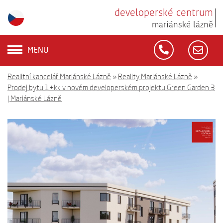
developerské centrum
mariánské lázně
MENU
Realitní kancelář Mariánské Lázně
»
Reality Mariánské Lázně
»
Prodej bytu 1+kk v novém developerském projektu Green Garden 3
| Mariánské Lázně