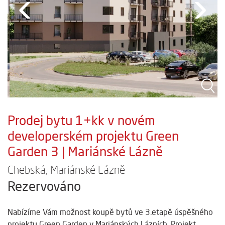
‹
›
Prodej bytu 1+kk v novém
developerském projektu Green
Garden 3 | Mariánské Lázně
Chebská, Mariánské Lázně
Rezervováno
Nabízíme Vám možnost koupě bytů ve 3.etapě úspěšného
projektu Green Garden v Mariánských Lázních. Projekt