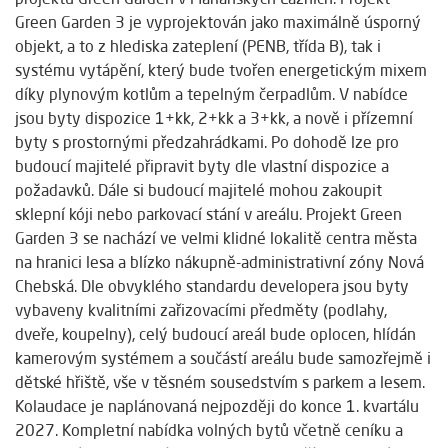
Green Garden 3 je vyprojektován jako maximálně úsporný
objekt, a to z hlediska zateplení (PENB, třída B), tak i
systému vytápění, který bude tvořen energetickým mixem
díky plynovým kotlům a tepelným čerpadlům. V nabídce
jsou byty dispozice 1+kk, 2+kk a 3+kk, a nově i přízemní
byty s prostornými předzahrádkami. Po dohodě lze pro
budoucí majitelé připravit byty dle vlastní dispozice a
požadavků. Dále si budoucí majitelé mohou zakoupit
sklepní kóji nebo parkovací stání v areálu. Projekt Green
Garden 3 se nachází ve velmi klidné lokalitě centra města
na hranici lesa a blízko nákupně-administrativní zóny Nová
Chebská. Dle obvyklého standardu developera jsou byty
vybaveny kvalitními zařizovacími předměty (podlahy,
dveře, koupelny), celý budoucí areál bude oplocen, hlídán
kamerovým systémem a součástí areálu bude samozřejmě i
dětské hřiště, vše v těsném sousedstvím s parkem a lesem.
Kolaudace je naplánovaná nejpozději do konce 1. kvartálu
2027. Kompletní nabídka volných bytů včetně ceníku a