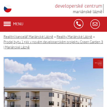
developerské centrum
mariánské lázně
MENU
Realitní kancelář Mariánské Lázně
»
Reality Mariánské Lázně
»
Prodej bytu 1+kk v novém developerském projektu Green Garden 3
| Mariánské Lázně