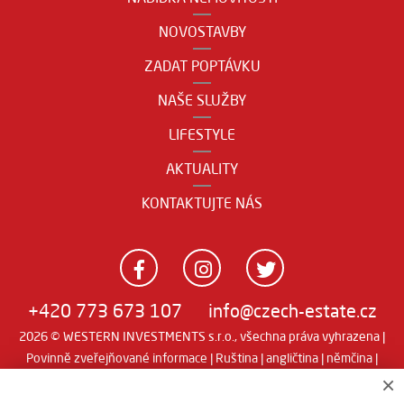
NOVOSTAVBY
ZADAT POPTÁVKU
NAŠE SLUŽBY
LIFESTYLE
AKTUALITY
KONTAKTUJTE NÁS
+420 773 673 107
info@czech-estate.cz
2026 © WESTERN INVESTMENTS s.r.o., všechna práva vyhrazena |
Povinně zveřejňované informace
|
Ruština
|
angličtina
|
němčina
|
Real
×
Realitní SW
man