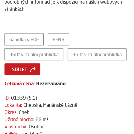
podrobných informací je k dispozici na naších webových
stránkách.
nabídka v PDF
PENB
360° virtuální prohlídka
360° virtuální prohlídka
SDÍLET
Celková cena
Rezervováno
:
ID:
01339 (5.1)
Lokalita:
Chebská, Mariánské Lázně
Okres:
Cheb
Užitná plocha:
26 m²
Vlastnictví:
Osobní
Balkón:
ano (3 m²)