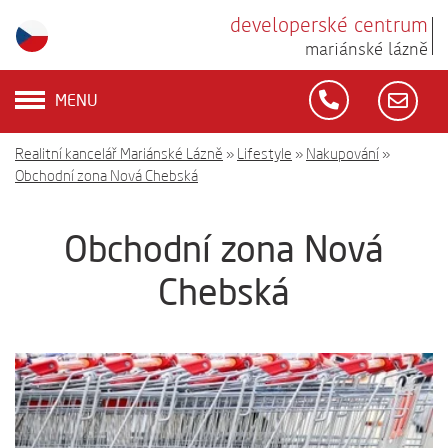
developerské centrum
mariánské lázně
MENU
Realitní kancelář Mariánské Lázně
»
Lifestyle
»
Nakupování
»
Obchodní zona Nová Chebská
Obchodní zona Nová
Chebská