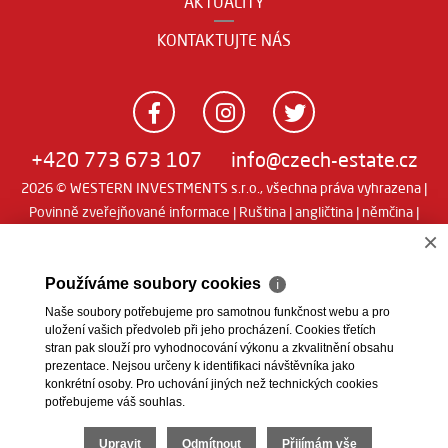
AKTUALITY
KONTAKTUJTE NÁS
+420 773 673 107
info@czech-estate.cz
2026 © WESTERN INVESTMENTS s.r.o., všechna práva vyhrazena |
Povinně zveřejňované informace
|
Ruština
|
angličtina
|
němčina
|
Real
Realitní SW
man
×
Používáme soubory cookies
ℹ
Naše soubory potřebujeme pro samotnou funkčnost webu a pro
uložení vašich předvoleb při jeho procházení. Cookies třetích
stran pak slouží pro vyhodnocování výkonu a zkvalitnění obsahu
prezentace. Nejsou určeny k identifikaci návštěvníka jako
konkrétní osoby. Pro uchování jiných než technických cookies
potřebujeme váš souhlas.
Upravit
Odmítnout
Přijímám vše