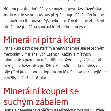
lázeňská
Během prvních dnů léčby se může objevit tzv.
reakce
, kdy se organismus přizpůsobuje léčbě. Přechodně
se můžete cítit unavenější nebo pociťovat mírné zhoršení
obtíží, což je běžná součást léčebného procesu.
Minerální pitná kúra
Pitná kúra patří k nejstarším a nejvýznamnějším léčebným
metodám v Mariánských Lázních. Každý z místních
minerálních pramenů má odlišné složení a využívá se při
různých zdravotních potížích. Minerální voda se obvykle
pije před jídlem podle doporučení lékaře, aby se co nejlépe
využily její léčivé účinky.
Minerální koupel se
suchým zábalem
Jedna z nejvyhledávanějších lázeňských procedur využívá