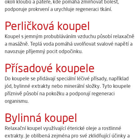
okolí kloubů a páteře, kde pomáhá zmírňovat bolest,
podporuje prokrvení a urychluje regeneraci tkání.
Perličková koupel
Koupel s jemným probubláváním vzduchu působí relaxačně
a masážně. Teplá voda pomáhá uvolňovat svalové napětí a
navozuje příjemný pocit odpočinku.
Přísadové koupele
Do koupele se přidávají speciální léčivé přísady, například
jód, bylinné extrakty nebo minerální složky. Tyto koupele
příznivě působí na pokožku a podporují regeneraci
organismu.
Bylinná koupel
Relaxační koupel využívající éterické oleje a rostlinné
extrakty. Je oblíbená zejména pro své zklidňující účinky a