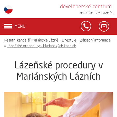
developerské centrum
mariánské lázně
MENU
Realitní kancelář Mariánské Lázně
»
Lifestyle
»
Základní informace
»
Lázeňské procedury v Mariánských Lázních
Lázeňské procedury v
Mariánských Lázních