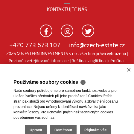
KONTAKTUJTE NÁS
+420 773 673 107
info@czech-estate.cz
2026 © WESTERN INVESTMENTS s.r.o., všechna práva vyhrazena |
Povinně zveřejňované informace
|
Ruština
|
angličtina
|
němčina
|
Real
×
Realitní SW
man
Používáme soubory cookies
ℹ
Naše soubory potřebujeme pro samotnou funkčnost webu a pro
uložení vašich předvoleb při jeho procházení. Cookies třetích
stran pak slouží pro vyhodnocování výkonu a zkvalitnění obsahu
prezentace. Nejsou určeny k identifikaci návštěvníka jako
konkrétní osoby. Pro uchování jiných než technických cookies
potřebujeme váš souhlas.
Upravit
Odmítnout
Přijímám vše