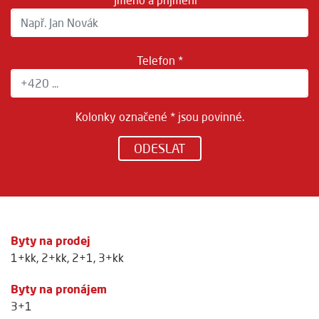
Jméno a příjmení *
Telefon *
Kolonky označené * jsou povinné.
ODESLAT
Byty na prodej
1+kk
,
2+kk
,
2+1
,
3+kk
Byty na pronájem
3+1