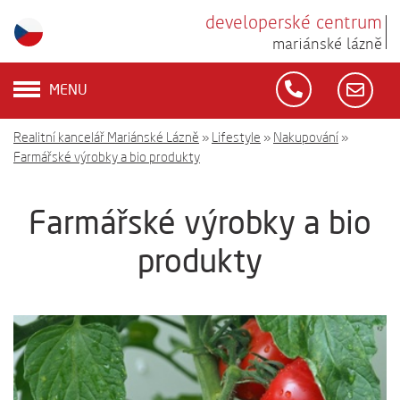
developerské centrum
mariánské lázně
MENU
Realitní kancelář Mariánské Lázně
»
Lifestyle
»
Nakupování
»
Farmářské výrobky a bio produkty
Farmářské výrobky a bio
produkty