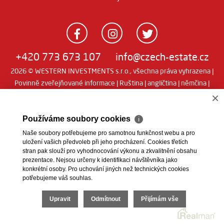
+420 773 673 107
info@czech-estate.cz
2026 © WESTERN INVESTMENTS s.r.o., všechna práva vyhrazena |
Povinně zveřejňované informace
|
Ruština
|
angličtina
|
němčina
|
Real
×
Realitní SW
man
Používáme soubory cookies
ℹ
Naše soubory potřebujeme pro samotnou funkčnost webu a pro
uložení vašich předvoleb při jeho procházení. Cookies třetích
stran pak slouží pro vyhodnocování výkonu a zkvalitnění obsahu
prezentace. Nejsou určeny k identifikaci návštěvníka jako
konkrétní osoby. Pro uchování jiných než technických cookies
potřebujeme váš souhlas.
Upravit
Odmítnout
Přijímám vše