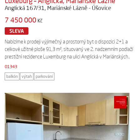
Luxeburg – Anglická, Mariánské Lázně
Anglická 167/31, Mariánské Lázně - Úšovice
7 450 000
Kč
SLEVA
Nabízíme k prodeji výjimečný a prostorný byt o dispozici 2+1 a
celkové užitné ploše 91,3 m², situovaný ve 2. nadzemním podlaží
prestižní rezidence Luxemburg na ulici Anglická v Mariánských..
01343
balkón
výtah
parkování