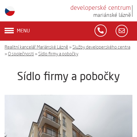
developerské centrum
mariánské lázně
MENU
Realitní kancelář Mariánské Lázně
»
Služby developerského centra
»
O společnosti
»
Sídlo firmy a pobočky
Sídlo firmy a pobočky