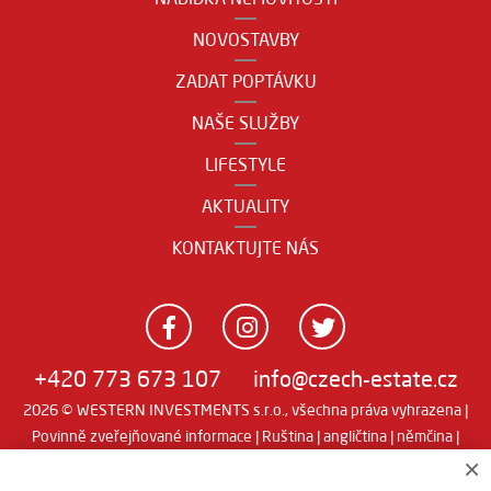
NOVOSTAVBY
ZADAT POPTÁVKU
NAŠE SLUŽBY
LIFESTYLE
AKTUALITY
KONTAKTUJTE NÁS
+420 773 673 107
info@czech-estate.cz
2026 © WESTERN INVESTMENTS s.r.o., všechna práva vyhrazena |
Povinně zveřejňované informace
|
Ruština
|
angličtina
|
němčina
|
Real
Realitní SW
man
×