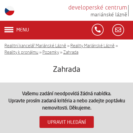
developerské centrum
mariánské lázně
MENU
Realitní kancelář Mariánské Lázně
»
Reality Mariánské Lázně
»
Reality k pronájmu
»
Pozemky
»
Zahrada
Zahrada
Vašemu zadání neodpovídá žádná nabídka.
Upravte prosím zadaná kritéria a nebo zadejte poptávku
nemovitosti. Děkujeme.
UPRAVIT HLEDÁNÍ