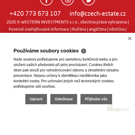
+420 773 673 107
info@czech-estate.cz
2026 © WESTERN INVESTMENTS s.r.o., všechna práva vyhrazena |
Povinně zveřejňované informace
|
Ruština
|
angličtina
|
němčina
|
Real
Realitní SW
man
×
Používáme soubory cookies
ℹ
Naše soubory potřebujeme pro samotnou funkčnost webu a pro
uložení vašich předvoleb při jeho procházení. Cookies třetích
stran pak slouží pro vyhodnocování výkonu a zkvalitnění obsahu
prezentace. Nejsou určeny k identifikaci návštěvníka jako
konkrétní osoby. Pro uchování jiných než technických cookies
potřebujeme váš souhlas.
Upravit
Odmítnout
Přijímám vše