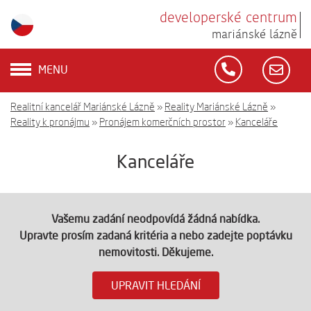
developerské centrum
mariánské lázně
MENU
Realitní kancelář Mariánské Lázně
»
Reality Mariánské Lázně
»
Reality k pronájmu
»
Pronájem komerčních prostor
»
Kanceláře
Kanceláře
Vašemu zadání neodpovídá žádná nabídka.
Upravte prosím zadaná kritéria a nebo zadejte poptávku
nemovitosti. Děkujeme.
UPRAVIT HLEDÁNÍ