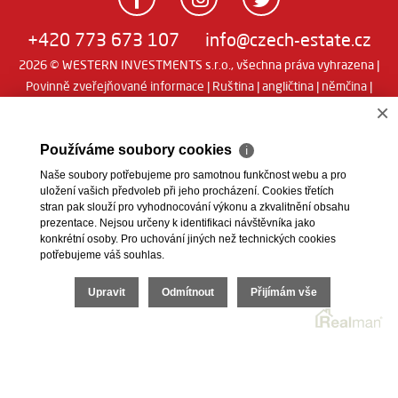
+420 773 673 107
info@czech-estate.cz
2026 © WESTERN INVESTMENTS s.r.o., všechna práva vyhrazena |
Povinně zveřejňované informace
|
Ruština
|
angličtina
|
němčina
|
Real
Realitní SW
man
×
Používáme soubory cookies
ℹ
Naše soubory potřebujeme pro samotnou funkčnost webu a pro
uložení vašich předvoleb při jeho procházení. Cookies třetích
stran pak slouží pro vyhodnocování výkonu a zkvalitnění obsahu
prezentace. Nejsou určeny k identifikaci návštěvníka jako
konkrétní osoby. Pro uchování jiných než technických cookies
potřebujeme váš souhlas.
Upravit
Odmítnout
Přijímám vše