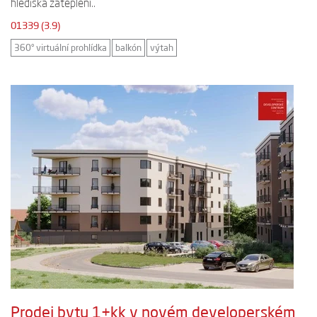
hlediska zateplení..
01339 (3.9)
360° virtuální prohlídka
balkón
výtah
Prodej bytu 1+kk v novém developerském