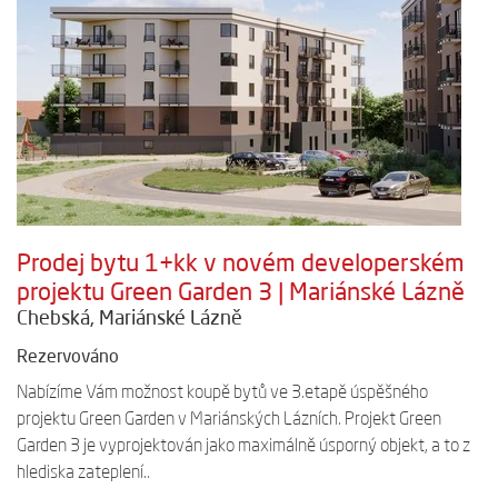
Prodej bytu 1+kk v novém developerském
projektu Green Garden 3 | Mariánské Lázně
Chebská, Mariánské Lázně
Rezervováno
Nabízíme Vám možnost koupě bytů ve 3.etapě úspěšného
projektu Green Garden v Mariánských Lázních. Projekt Green
Garden 3 je vyprojektován jako maximálně úsporný objekt, a to z
hlediska zateplení..