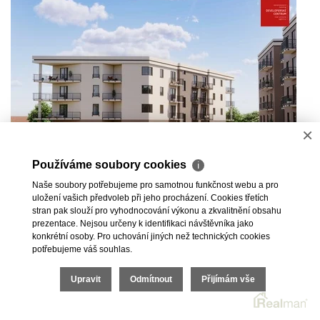
×
Používáme soubory cookies
ℹ
Naše soubory potřebujeme pro samotnou funkčnost webu a pro
uložení vašich předvoleb při jeho procházení. Cookies třetích
stran pak slouží pro vyhodnocování výkonu a zkvalitnění obsahu
Prodej bytu 1+kk v novém developerském
prezentace. Nejsou určeny k identifikaci návštěvníka jako
projektu Green Garden 3 | Mariánské Lázně
konkrétní osoby. Pro uchování jiných než technických cookies
potřebujeme váš souhlas.
Chebská, Mariánské Lázně
Rezervováno
Upravit
Odmítnout
Přijímám vše
Nabízíme Vám možnost koupě bytů ve 3.etapě úspěšného