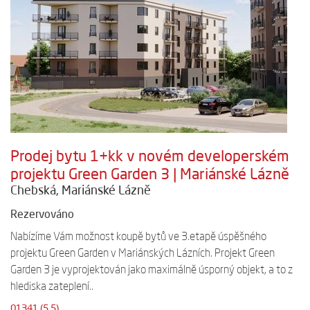
Prodej bytu 1+kk v novém developerském
projektu Green Garden 3 | Mariánské Lázně
Chebská, Mariánské Lázně
Rezervováno
Nabízíme Vám možnost koupě bytů ve 3.etapě úspěšného
projektu Green Garden v Mariánských Lázních. Projekt Green
Garden 3 je vyprojektován jako maximálně úsporný objekt, a to z
hlediska zateplení..
01341 (5.5)