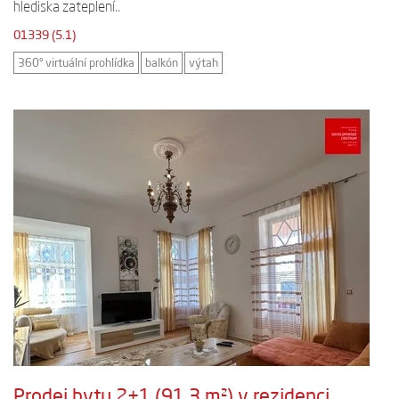
hlediska zateplení..
01339 (5.1)
360° virtuální prohlídka
balkón
výtah
Prodej bytu 2+1 (91,3 m²) v rezidenci