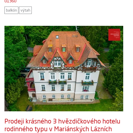
01360
balkón
výtah
Prodeji krásného 3 hvězdičkového hotelu
rodinného typu v Mariánských Lázních