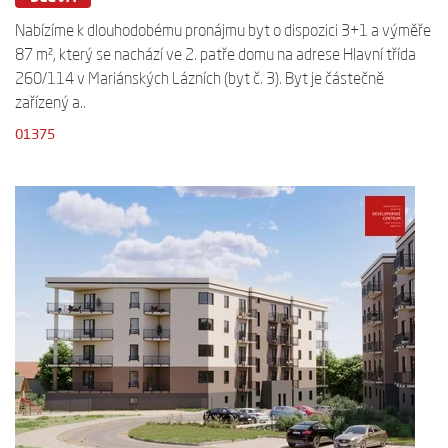
Nabízíme k dlouhodobému pronájmu byt o dispozici 3+1 a výměře
87 m², který se nachází ve 2. patře domu na adrese Hlavní třída
260/114 v Mariánských Lázních (byt č. 3). Byt je částečně
zařízený a..
01375