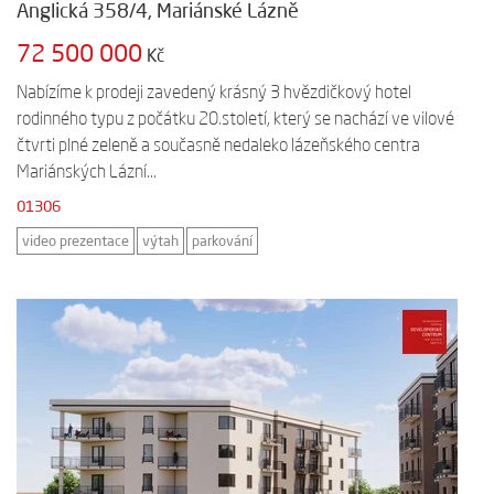
Anglická 358/4, Mariánské Lázně
72 500 000
Kč
Nabízíme k prodeji zavedený krásný 3 hvězdičkový hotel
rodinného typu z počátku 20.století, který se nachází ve vilové
čtvrti plné zeleně a současně nedaleko lázeňského centra
Mariánských Lázní...
01306
video prezentace
výtah
parkování