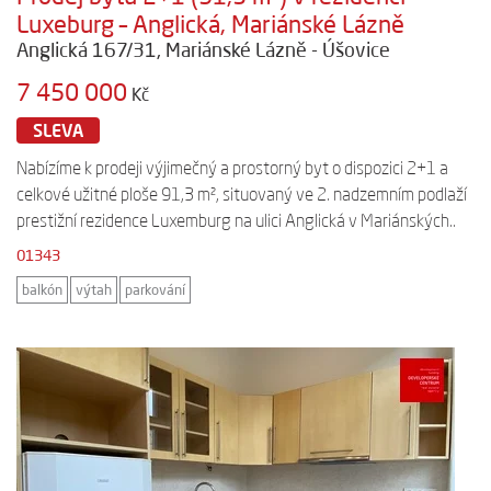
Luxeburg – Anglická, Mariánské Lázně
Anglická 167/31, Mariánské Lázně - Úšovice
7 450 000
Kč
SLEVA
Nabízíme k prodeji výjimečný a prostorný byt o dispozici 2+1 a
celkové užitné ploše 91,3 m², situovaný ve 2. nadzemním podlaží
prestižní rezidence Luxemburg na ulici Anglická v Mariánských..
01343
balkón
výtah
parkování