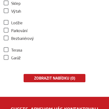
Sklep
Výtah
Lodžie
Parkování
Bezbariérový
Terasa
Garáž
ZOBRAZIT NABÍDKU (0)