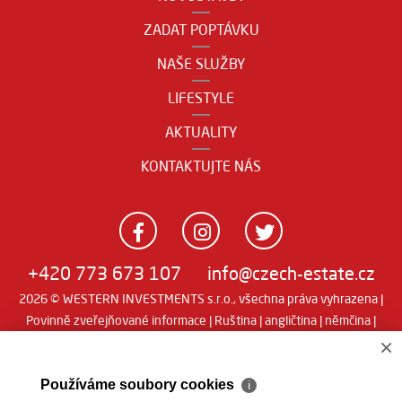
ZADAT POPTÁVKU
NAŠE SLUŽBY
LIFESTYLE
AKTUALITY
KONTAKTUJTE NÁS
+420 773 673 107
info@czech-estate.cz
2026 © WESTERN INVESTMENTS s.r.o., všechna práva vyhrazena |
Povinně zveřejňované informace
|
Ruština
|
angličtina
|
němčina
|
Real
Realitní SW
man
×
Používáme soubory cookies
ℹ