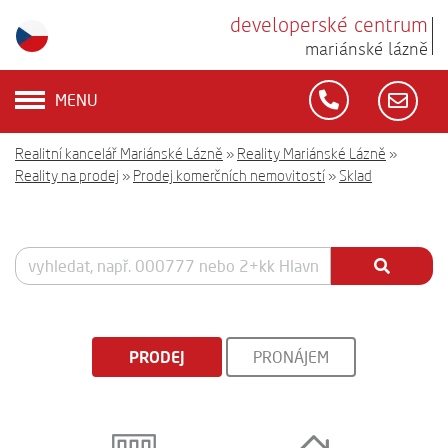
developerské centrum
mariánské lázně
MENU
Realitní kancelář Mariánské Lázně
»
Reality Mariánské Lázně
»
Reality na prodej
»
Prodej komerčních nemovitostí
»
Sklad
PRODEJ
PRONÁJEM