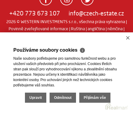
+420 773 673 107
info@czech-estate.cz
2026 © WESTERN INVESTMENTS s.r.o., všechna práva vyhrazena |
Povinně zveřejňované informace
|
Ruština
|
angličtina
|
němčina
|
Real
Realitní SW
man
×
Používáme soubory cookies
ℹ
Naše soubory potřebujeme pro samotnou funkčnost webu a pro
uložení vašich předvoleb při jeho procházení. Cookies třetích
stran pak slouží pro vyhodnocování výkonu a zkvalitnění obsahu
prezentace. Nejsou určeny k identifikaci návštěvníka jako
konkrétní osoby. Pro uchování jiných než technických cookies
potřebujeme váš souhlas.
Upravit
Odmítnout
Přijímám vše