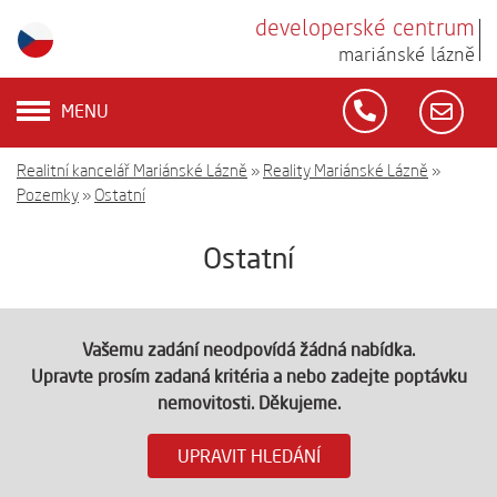
developerské centrum
mariánské lázně
MENU
Realitní kancelář Mariánské Lázně
»
Reality Mariánské Lázně
»
Pozemky
»
Ostatní
Ostatní
Vašemu zadání neodpovídá žádná nabídka.
Upravte prosím zadaná kritéria a nebo zadejte poptávku
nemovitosti. Děkujeme.
UPRAVIT HLEDÁNÍ