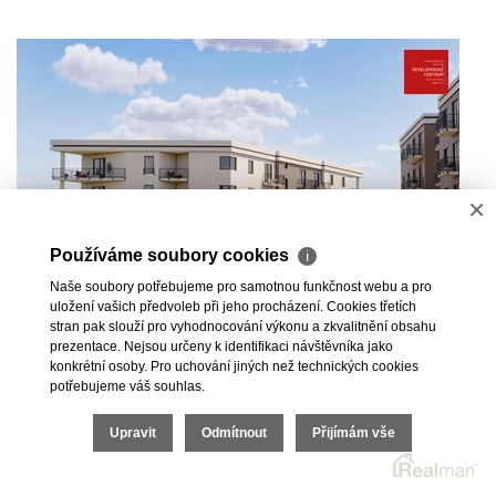
×
Používáme soubory cookies
ℹ
Naše soubory potřebujeme pro samotnou funkčnost webu a pro
uložení vašich předvoleb při jeho procházení. Cookies třetích
stran pak slouží pro vyhodnocování výkonu a zkvalitnění obsahu
prezentace. Nejsou určeny k identifikaci návštěvníka jako
konkrétní osoby. Pro uchování jiných než technických cookies
Prodej bytu 1+kk v novém developerském
potřebujeme váš souhlas.
projektu Green Garden 3 | Mariánské Lázně
Upravit
Odmítnout
Přijímám vše
Chebská, Mariánské Lázně
Rezervováno