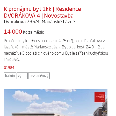
K pronájmu byt 1kk | Residence
DVOŘÁKOVÁ 4 | Novostavba
Dvořákova 736/4, Mariánské Lázně
14 000
Kč za měsíc
Pronájem bytu 1+kk s balkonem (4,25 м2), na ul. Dvořákova v
lázeňském městě Mariánské Lázni. Byt o velikosti 24,9 m2 se
nachází ve 3 podlaží cihlového domu. Byt je zařízen kuchyňskou
linkou vč...
01384
balkón
výtah
bezbariérový