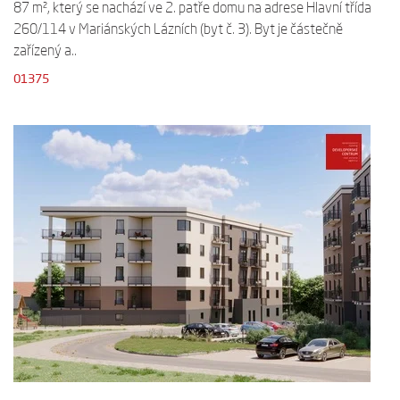
87 m², který se nachází ve 2. patře domu na adrese Hlavní třída
260/114 v Mariánských Lázních (byt č. 3). Byt je částečně
zařízený a..
01375